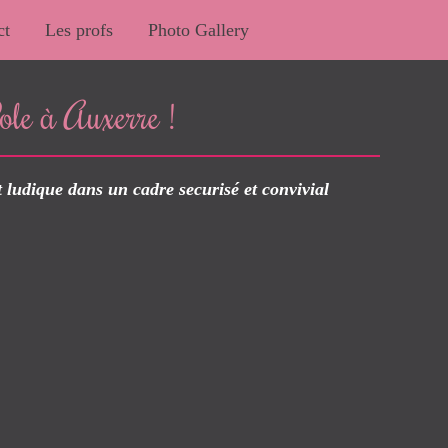
ct
Les profs
Photo Gallery
ole à Auxerre !
t ludique dans un cadre securisé et convivial