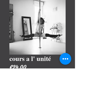
cours a l' unité
Price
€24.00
Add to Cart
Cours a l' unité 1 heure Tarif
24 euros/ heure/ personne Non
remboursable en cas de desistement